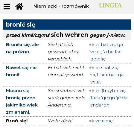
Niemiecki - rozmównik
bronić się
sich wehren
przed kimś/czymś
gegen j-n/etw.
Broniła się, ale
Sie hat sich
ziː hat zɪç gə
na próżno.
gewehrt, aber
ˈveːɐtˌ ˈaːbɐ fεɐ
vergeblich.
ˈgeːplɪç
Nawet się nie
Er hat sich nicht
eːɐ hat zɪç
bronił.
einmal gewehrt.
nɪçt ˈainmaːl gə
ˈveːɐt
Mocno się
Sie sträuben sich
ziː ˈʃtrɔybn zɪç
bronią przed
stark gegen jede
ʃtark ˈgeːgn ˈjeːdə
jakimikolwiek
Änderung.
ˈεndərʊŋ
zmianami.
Broń się!
Wehr dich!
veːɐ dɪç!