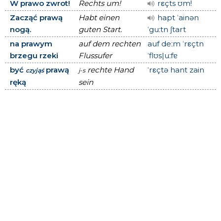
W prawo zwrot!
Rechts um!
rεçts ʊm!
Zacząć prawą
Habt einen
hapt ˈainən
nogą.
guten Start.
ˈguːtn ʃtart
na prawym
auf dem rechten
auf deːm ˈrεçtn
brzegu rzeki
Flussufer
ˈflʊs|uːfɐ
być
prawą
rechte Hand
ˈrεçtə hant zain
czyjąś
j-s
ręką
sein