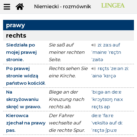
Niemiecki - rozmównik
prawy
rechts
Siedziała po
Sie saß auf
ziː zaːs auf
mojej prawej
meiner rechten
ˈmainɐ ˈrεçtn
stronie.
Seite.
ˈzaitə
Po prawej
Rechts sehen Sie
rεçts ˈzeːən ziː
stronie widzą
eine Kirche.
ˈainə ˈkɪrçə
państwo kościół.
Na
Biege an der
ˈbiːgə an deːɐ
skrzyżowaniu
Kreuzung nach
ˈkrɔytsʊŋ naːx
skręć w prawo.
rechts ab.
rεçts ap
Kierowca
Der Fahrer
deːɐ ˈfaːrɐ
zjechał na prawy
wechselte auf
ˈvεksltə auf diː
pas.
die rechte Spur.
ˈrεçtə ʃpuːɐ