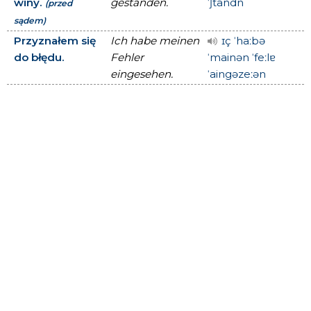
winy.
gestanden.
ˈʃtandn
(przed
sądem)
Przyznałem się
Ich habe meinen
ɪç ˈhaːbə
do błędu.
Fehler
ˈmainən ˈfeːlɐ
eingesehen.
ˈaingəzeːən