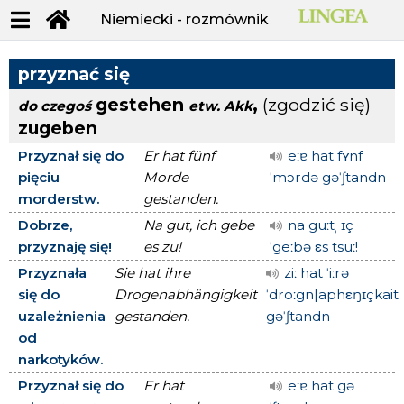
Niemiecki - rozmównik
przyznać się
gestehen
,
(zgodzić się)
do czegoś
etw.
Akk
zugeben
Przyznał się do
Er hat fünf
eːɐ hat fʏnf
pięciu
Morde
ˈmɔrdə gəˈʃtandn
morderstw.
gestanden.
Dobrze,
Na gut, ich gebe
na guːtˌ ɪç
przyznaję się!
es zu!
ˈgeːbə εs tsuː!
Przyznała
Sie hat ihre
ziː hat ˈiːrə
się do
Drogenabhängigkeit
ˈdroːgn|aphεŋɪçkait
uzależnienia
gestanden.
gəˈʃtandn
od
narkotyków.
Przyznał się do
Er hat
eːɐ hat gə