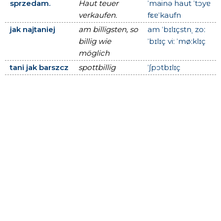
sprzedam.
Haut teuer
ˈmainə haut ˈtɔyɐ
verkaufen.
fεɐˈkaufn
jak najtaniej
am billigsten, so
am ˈbɪlɪçstnˌ zoː
billig wie
ˈbɪlɪç viː ˈmøːklɪç
möglich
tani jak barszcz
spottbillig
ˈʃpɔtbɪlɪç