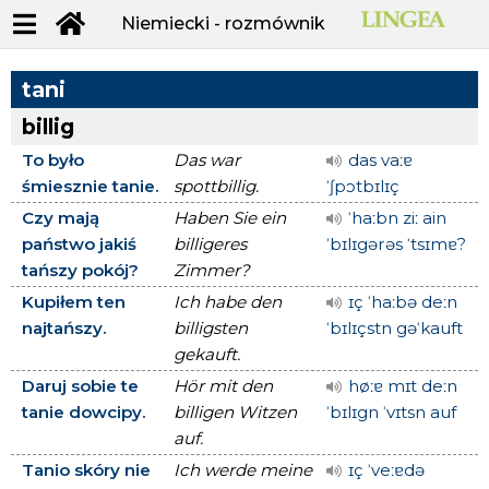
Niemiecki - rozmównik
tani
billig
To było
Das war
das vaːɐ
śmiesznie tanie.
spottbillig.
ˈʃpɔtbɪlɪç
Czy mają
Haben Sie ein
ˈhaːbn ziː ain
państwo jakiś
billigeres
ˈbɪlɪgərəs ˈtsɪmɐ?
tańszy pokój?
Zimmer?
Kupiłem ten
Ich habe den
ɪç ˈhaːbə deːn
najtańszy.
billigsten
ˈbɪlɪçstn gəˈkauft
gekauft.
Daruj sobie te
Hör mit den
høːɐ mɪt deːn
tanie dowcipy.
billigen Witzen
ˈbɪlɪgn ˈvɪtsn auf
auf.
Tanio skóry nie
Ich werde meine
ɪç ˈveːɐdə