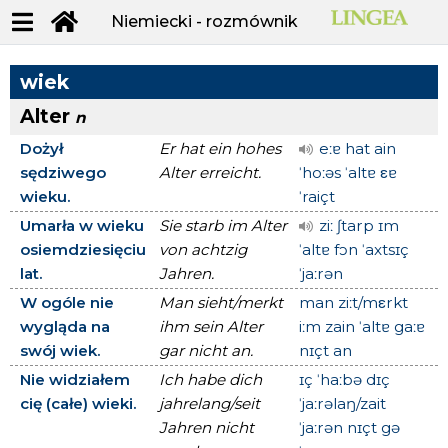
Niemiecki - rozmównik
wiek
Alter
n
Dożył
Er hat ein hohes
eːɐ hat ain
sędziwego
Alter erreicht.
ˈhoːəs ˈaltɐ εɐ
wieku.
ˈraiçt
Umarła w wieku
Sie starb im Alter
ziː ʃtarp ɪm
osiemdziesięciu
von achtzig
ˈaltɐ fɔn ˈaxtsɪç
lat.
Jahren.
ˈjaːrən
W ogóle nie
Man sieht/merkt
man ziːt/mεrkt
wygląda na
ihm sein Alter
iːm zain ˈaltɐ gaːɐ
swój wiek.
gar nicht an.
nɪçt an
Nie widziałem
Ich habe dich
ɪç ˈhaːbə dɪç
cię (całe) wieki.
jahrelang/seit
ˈjaːrəlaŋ/zait
Jahren nicht
ˈjaːrən nɪçt gə