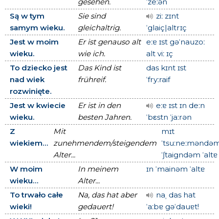
gesehen.
ˈzeːən
Są w tym
Sie sind
ziː zɪnt
samym wieku.
gleichaltrig.
ˈglaiç|altrɪç
Jest w moim
Er ist genauso alt
eːɐ ɪst gəˈnauzoː
wieku.
wie ich.
alt viː ɪç
To dziecko jest
Das Kind ist
das kɪnt ɪst
nad wiek
frühreif.
ˈfryːraif
rozwinięte.
Jest w kwiecie
Er ist in den
eːɐ ɪst ɪn deːn
wieku.
besten Jahren.
ˈbεstn ˈjaːrən
Z
Mit
mɪt
wiekiem...
zunehmendem/steigendem
ˈtsuːneːməndə
Alter...
ˈʃtaigndəm ˈaltɐ
W moim
In meinem
ɪn ˈmainəm ˈaltɐ
wieku...
Alter...
To trwało całe
Na, das hat aber
naˌ das hat
wieki!
gedauert!
ˈaːbɐ gəˈdauɐt!