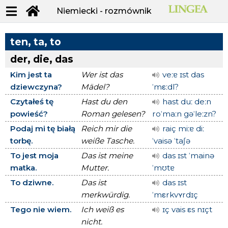
Niemiecki - rozmównik
ten, ta, to
der, die, das
Kim jest ta
Wer ist das
veːɐ ɪst das
dziewczyna?
Mädel?
ˈmεːdl?
Czytałeś tę
Hast du den
hast duː deːn
powieść?
Roman gelesen?
roˈmaːn gəˈleːzn?
Podaj mi tę białą
Reich mir die
raiç miːɐ diː
torbę.
weiße Tasche.
ˈvaisə ˈtaʃə
To jest moja
Das ist meine
das ɪst ˈmainə
matka.
Mutter.
ˈmʊtɐ
To dziwne.
Das ist
das ɪst
merkwürdig.
ˈmεrkvʏrdɪç
Tego nie wiem.
Ich weiß es
ɪç vais εs nɪçt
nicht.