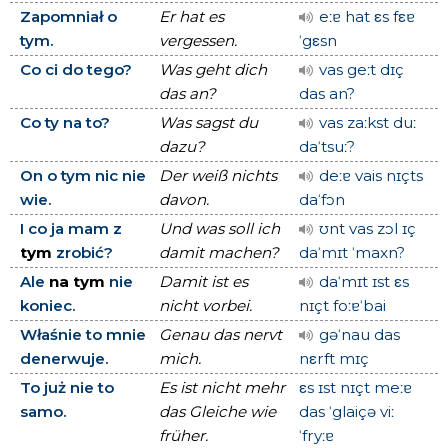
Zapomniał o
Er hat es
eːɐ hat εs fεɐ
tym.
vergessen.
ˈgεsn
Co ci do tego?
Was geht dich
vas geːt dɪç
das an?
das an?
Co ty na to?
Was sagst du
vas zaːkst duː
dazu?
daˈtsuː?
On o tym nic nie
Der weiß nichts
deːɐ vais nɪçts
wie.
davon.
daˈfɔn
I co ja mam z
Und was soll ich
ʊnt vas zɔl ɪç
tym
zrobić?
damit machen?
daˈmɪt ˈmaxn?
Ale
na tym
nie
Damit ist es
daˈmɪt ɪst εs
koniec.
nicht vorbei.
nɪçt foːɐˈbai
Właśnie to mnie
Genau das nervt
gəˈnau das
denerwuje.
mich.
nεrft mɪç
To już nie to
Es ist nicht mehr
εs ɪst nɪçt meːɐ
samo.
das Gleiche wie
das ˈglaiçə viː
früher.
ˈfryːɐ