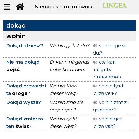
Niemiecki - rozmównik
dokąd
wohin
Dokąd idziesz?
Wohin gehst du?
voˈhin ˈgeːst
duː?
Nie ma dokąd
Er kann nirgends
eːɐ kan
pójść
.
unterkommen.
ˈnɪrgnts
ˈʊntɐkɔmən
Dokąd prowadzi
Wohin führt
voˈhin fyːɐt
ta
droga
?
dieser Weg?
ˈdiːzɐ veːk?
Dokąd wyszli?
Wohin sind sie
voˈhin zɪnt ziː
gegangen?
gəˈgaŋən?
Dokąd zmierza
Wohin geht
voˈhin geːt
ten
świat
?
diese Welt?
ˈdiːzə vεlt?