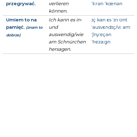
przegrywać.
verlieren
ˈliːrən ˈkœnən
können.
Umiem to na
Ich kann es in-
ɪç kan εs ˈɪn ʊnt
pamięć.
und
ˈausvεndɪç/viː am
(znam to
auswendig/wie
ˈʃnyːɐçən
dobrze)
am Schnürchen
ˈhɐzaːgn
hersagen.