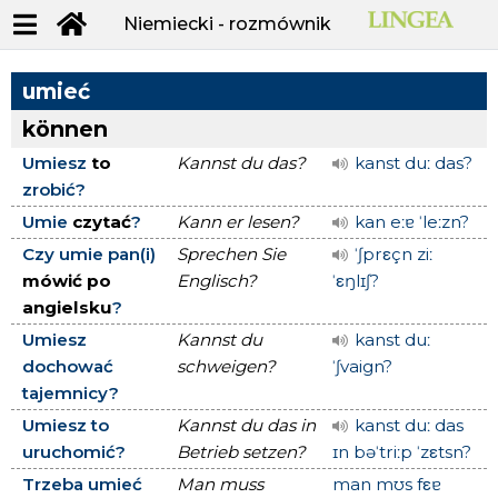
Niemiecki - rozmównik
umieć
können
Umiesz
to
Kannst du das?
kanst duː das?
zrobić?
Umie
czytać
?
Kann er lesen?
kan eːɐ ˈleːzn?
Czy umie pan(i)
Sprechen Sie
ˈʃprεçn ziː
mówić po
Englisch?
ˈεŋlɪʃ?
angielsku
?
Umiesz
Kannst du
kanst duː
dochować
schweigen?
ˈʃvaign?
tajemnicy?
Umiesz to
Kannst du das in
kanst duː das
uruchomić?
Betrieb setzen?
ɪn bəˈtriːp ˈzεtsn?
Trzeba umieć
Man muss
man mʊs fεɐ