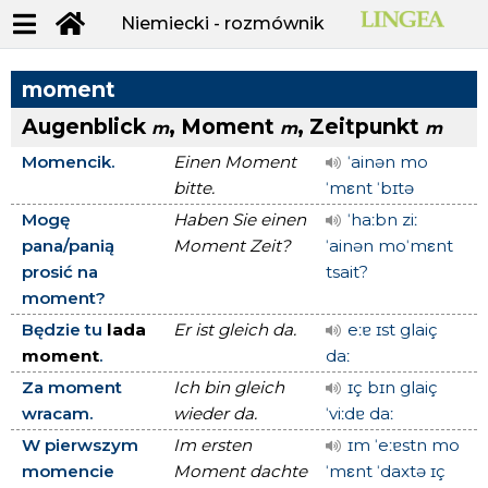
Niemiecki - rozmównik
moment
Augenblick
, Moment
, Zeitpunkt
m
m
m
Momencik.
Einen Moment
ˈainən mo
bitte.
ˈmεnt ˈbɪtə
Mogę
Haben Sie einen
ˈhaːbn ziː
pana/panią
Moment Zeit?
ˈainən moˈmεnt
prosić na
tsait?
moment?
Będzie tu
lada
Er ist gleich da.
eːɐ ɪst glaiç
moment
.
daː
Za moment
Ich bin gleich
ɪç bɪn glaiç
wracam.
wieder da.
ˈviːdɐ daː
W pierwszym
Im ersten
ɪm ˈeːɐstn mo
momencie
Moment dachte
ˈmεnt ˈdaxtə ɪç