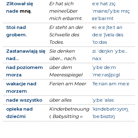
Zlitował się
Er hat sich
eːɐ hat zɪç
nade
mną
.
meiner/über
ˈmainɐ/ˈyːbɐ mɪç
mich erbarmt.
εɐˈbarmt
Stoi nad
Er steht an der
eːɐ ʃteːt an
grobem.
Schwelle des
deːɐ ˈʃvεlə dεs
Todes.
ˈtoːdəs
Zastanawiają się
Sie denken
ziː ˈdεŋkn ˈyːbɐ...
nad...
über... nach.
naːx
nad poziomem
über dem
ˈyːbɐ deːm
morza
Meeresspiegel
ˈmeːrəsʃpiːgl
wakacje nad
Ferien am Meer
ˈfeːriən am meːɐ
morzem
nade wszystko
über alles
ˈyːbɐ ˈaləs
opieka nad
Kinderbetreuung
ˈkɪndɐbətrɔyʊŋˌ
dziećmi
, Babysitting
ˈbeːbisɪtɪŋ
f
n