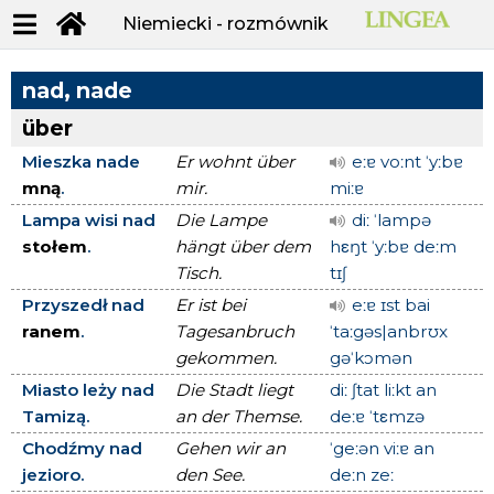
Niemiecki - rozmównik
nad, nade
über
Mieszka nade
Er wohnt über
eːɐ voːnt ˈyːbɐ
mną
.
mir.
miːɐ
Lampa wisi nad
Die Lampe
diː ˈlampə
stołem
.
hängt über dem
hεŋt ˈyːbɐ deːm
Tisch.
tɪʃ
Przyszedł nad
Er ist bei
eːɐ ɪst bai
ranem
.
Tagesanbruch
ˈtaːgəs|anbrʊx
gekommen.
gəˈkɔmən
Miasto leży nad
Die Stadt liegt
diː ʃtat liːkt an
Tamizą.
an der Themse.
deːɐ ˈtεmzə
Chodźmy nad
Gehen wir an
ˈgeːən viːɐ an
jezioro.
den See.
deːn zeː