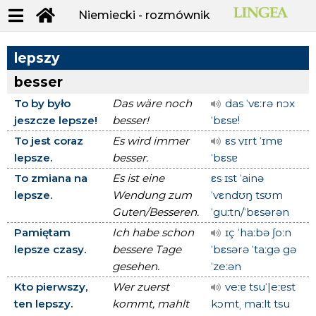
Niemiecki - rozmównik
lepszy
besser
To by było
Das wäre noch
das ˈvεːrə nɔx
jeszcze lepsze!
besser!
ˈbεsɐ!
To jest coraz
Es wird immer
εs vɪrt ˈɪmɐ
lepsze.
besser.
ˈbεsɐ
To zmiana na
Es ist eine
εs ɪst ˈainə
lepsze.
Wendung zum
ˈvεndʊŋ tsʊm
Guten/Besseren.
ˈguːtn/ˈbεsərən
Pamiętam
Ich habe schon
ɪç ˈhaːbə ʃoːn
lepsze czasy.
bessere Tage
ˈbεsərə ˈtaːgə gə
gesehen.
ˈzeːən
Kto pierwszy,
Wer zuerst
veːɐ tsuˈ|eːɐst
ten lepszy.
kommt, mahlt
kɔmtˌ maːlt tsu