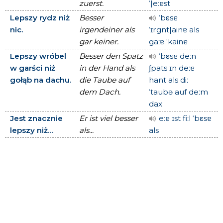
zuerst.
ˈ|eːɐst
Lepszy rydz niż
Besser
ˈbεsɐ
nic.
irgendeiner als
ˈɪrgnt|ainɐ als
gar keiner.
gaːɐ ˈkainɐ
Lepszy wróbel
Besser den Spatz
ˈbεsɐ deːn
w garści niż
in der Hand als
ʃpats ɪn deːɐ
gołąb na dachu.
die Taube auf
hant als diː
dem Dach.
ˈtaubə auf deːm
dax
Jest znacznie
Er ist viel besser
eːɐ ɪst fiːl ˈbεsɐ
lepszy niż...
als...
als