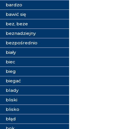
bardzo
bawić się
bez, beze
beznadziejny
bezpośrednio
biały
biec
bieg
biegać
blady
bliski
blisko
błąd
bok