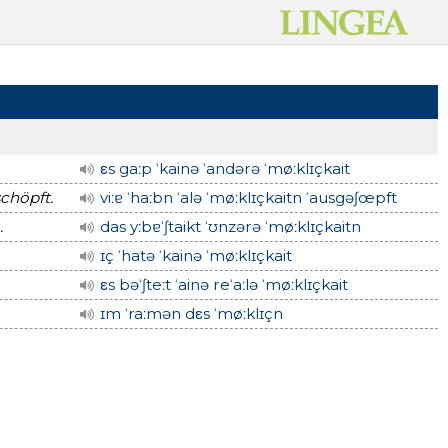
εs gaːp ˈkainə ˈandərə ˈmøːklɪçkait
chöpft.
viːɐ ˈhaːbn ˈalə ˈmøːklɪçkaitn ˈausgəʃœpft
.
das yːbɐˈʃtaikt ˈʊnzərə ˈmøːklɪçkaitn
ɪç ˈhatə ˈkainə ˈmøːklɪçkait
εs bəˈʃteːt ˈainə reˈaːlə ˈmøːklɪçkait
ɪm ˈraːmən dεs ˈmøːklɪçn