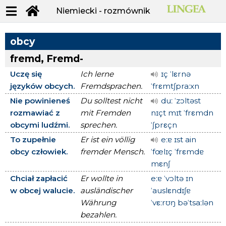
Niemiecki - rozmównik
obcy
fremd, Fremd-
Uczę się
Ich lerne
ɪç ˈlεrnə
języków obcych.
Fremdsprachen.
ˈfrεmtʃpraːxn
Nie powinieneś
Du solltest nicht
duː ˈzɔltəst
rozmawiać z
mit Fremden
nɪçt mɪt ˈfrεmdn
obcymi ludźmi.
sprechen.
ˈʃprεçn
To zupełnie
Er ist ein völlig
eːɐ ɪst ain
obcy człowiek.
fremder Mensch.
ˈfœlɪç ˈfrεmdɐ
mεnʃ
Chciał zapłacić
Er wollte in
eːɐ ˈvɔltə ɪn
w obcej walucie.
ausländischer
ˈauslεndɪʃɐ
Währung
ˈvεːrʊŋ bəˈtsaːlən
bezahlen.