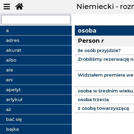
Niemiecki - ro
osoba
a
Person
adres
f
akurat
Ile osób przyjdzie?
Zrobiliśmy rezerwację n
albo
ale
Widziałem premiera we 
ani
apetyt
osoba w średnim wieku
artykuł
osoba trzecia
z osobą towarzyszącą
aż
bać się
bajka