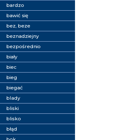
bardzo
bawić się
bez, beze
beznadziejny
bezpośrednio
biały
biec
bieg
biegać
blady
bliski
blisko
błąd
bok