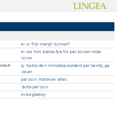
viː ˈfiːlə ˈmεnʃn ˈkɔmən?
viːɐ ˈliːsn ˈplεtsə fyːɐ fiːɐ pεrˈzoːnən rezεr
ˈviːrən
önlich
ɪç ˈhaːbə deːn miˈnɪstɐprεzidεnt pεrˈzøːnlɪç gə
ˈzeːən
pεrˈzoːn ˈmɪtlərən ˈaltɐs
ˈdrɪtə pεrˈzoːn
ɪn bəˈglaitʊŋ