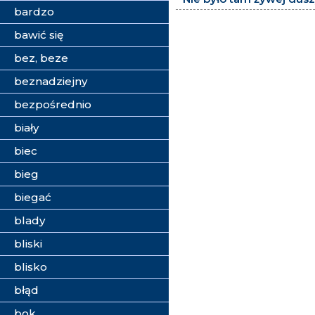
bardzo
bawić się
bez, beze
beznadziejny
bezpośrednio
biały
biec
bieg
biegać
blady
bliski
blisko
błąd
bok