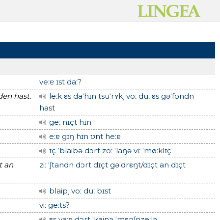
veːɐ ɪst daː?
den hast.
leːk εs daˈhɪn tsuˈrʏkˌ voː duː εs gəˈfʊndn
hast
geː nɪçt hɪn
eːɐ gɪŋ hɪn ʊnt heːɐ
ɪç ˈblaibə dɔrt zoː ˈlaŋə viː ˈmøːklɪç
t an
ziː ˈʃtandn dɔrt dɪçt gəˈdrεŋt/dɪçt an dɪçt
blaipˌ voː duː bɪst
viː geːts?
εs vaːɐ dɔrt ˈkainə ˈmεnʃnzeːlə