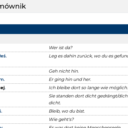
zmównik
Wer ist da?
łeś.
Leg es dahin zurück, wo du es gefun
Geh nicht hin.
em.
Er ging hin und her.
żej
.
Ich bleibe dort so lange wie möglich.
Sie standen dort dicht gedrängt/dich
dicht.
ś.
Bleib, wo du bist.
Wie geht's?
y.
Es war dort keine Menschenseele.