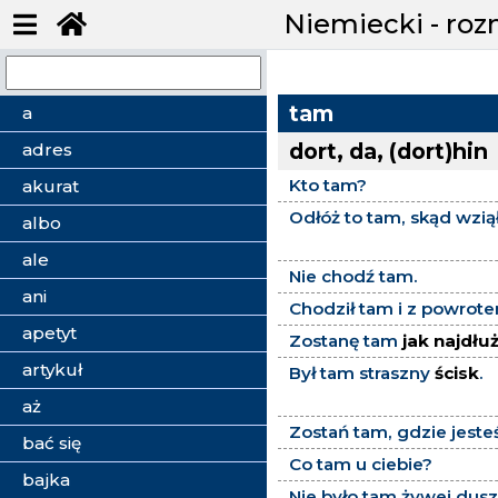
Niemiecki - ro
tam
a
dort, da, (dort)hin
adres
Kto tam?
akurat
Odłóż to tam, skąd wzią
albo
ale
Nie chodź tam.
ani
Chodził tam i z powrot
apetyt
Zostanę tam
jak najdłu
artykuł
Był tam straszny
ścisk
.
aż
Zostań tam, gdzie jeste
bać się
Co tam u ciebie?
bajka
Nie było tam żywej dusz