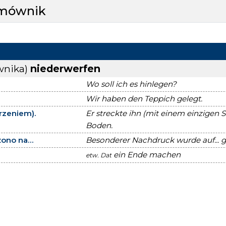
zmównik
wnika)
niederwerfen
Wo soll ich es hinlegen?
Wir haben den Teppich gelegt.
rzeniem).
Er streckte ihn (mit einem einzigen 
Boden.
ono na...
Besonderer Nachdruck wurde auf... g
ein Ende machen
etw.
Dat