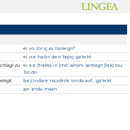
voː zɔl ɪç εs ˈhɪnleːgn?
viːɐ ˈhaːbn deːn ˈtεpɪç gəˈleːkt
Schlag) zu
eːɐ ˈʃtrεktə iːn (mɪt ˈainəm ˈaintsɪgn ʃlaːk) tsuː
ˈboːdn
elegt.
bəˈzɔndərɐ ˈnaːxdrʊk ˈvʊrdə auf... gəˈleːkt
ain ˈεndə ˈmaxn