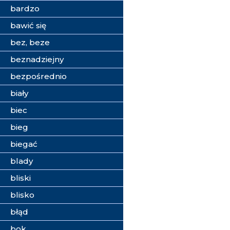
bardzo
bawić się
bez, beze
beznadziejny
bezpośrednio
biały
biec
bieg
biegać
blady
bliski
blisko
błąd
bok