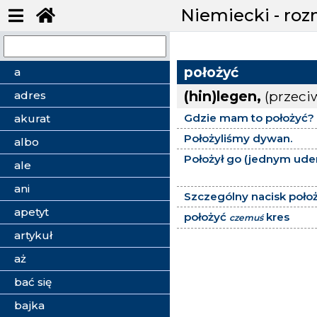
Niemiecki - ro
położyć
a
(hin)legen,
(przeci
adres
Gdzie mam to położyć?
akurat
Położyliśmy dywan.
albo
Położył go (jednym ude
ale
ani
Szczególny nacisk położ
apetyt
położyć
kres
czemuś
artykuł
aż
bać się
bajka