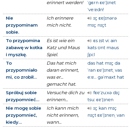
erinnert werden!
ˈgεrn εɐˈ|ɪnɐt
ˈveːɐdn!
Nie
Ich erinnere
ɪç εɐ|ɪnərə
przypominam
mich nicht.
mɪç nɪçt
sobie.
To przypomina
Es ist wie ein
εs ɪst viː ain
zabawę w kotka
Katz und Maus
kats ʊnt maus
i myszkę.
Spiel.
ʃpiːl
To
Das hat mich
das hat mɪç da
przypomniało
daran erinnert,
ˈran εɐˈ|ɪnɐtˌ vas
mi, co zrobił...
was er...
eːɐ... gəˈmaxt hat
gemacht hat.
Spróbuj sobie
Versuche dich zu
fεɐˈzuːxə dɪç
przypomnieć...
erinnern...
tsuː εɐˈ|ɪnɐn
Nie mogę sobie
Ich kann mich
ɪç kan mɪç
przypomnieć,
nicht erinnern,
nɪçt εɐˈ|ɪnɐnˌ van
kiedy...
wann...