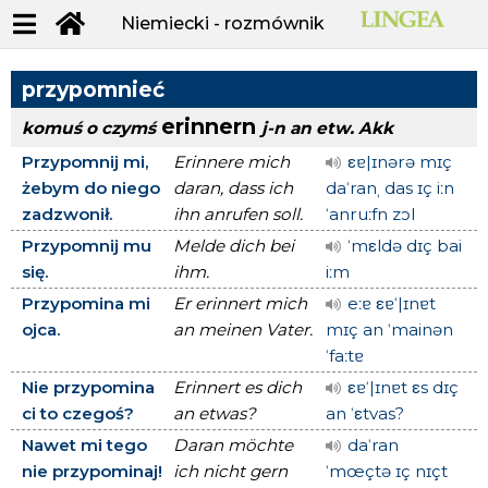
Niemiecki - rozmównik
przypomnieć
erinnern
komuś o czymś
j-n an etw.
Akk
Przypomnij mi,
Erinnere mich
εɐ|ɪnərə mɪç
żebym do niego
daran, dass ich
daˈranˌ das ɪç iːn
zadzwonił.
ihn anrufen soll.
ˈanruːfn zɔl
Przypomnij mu
Melde dich bei
ˈmεldə dɪç bai
się.
ihm.
iːm
Przypomina mi
Er erinnert mich
eːɐ εɐˈ|ɪnɐt
ojca.
an meinen Vater.
mɪç an ˈmainən
ˈfaːtɐ
Nie przypomina
Erinnert es dich
εɐˈ|ɪnɐt εs dɪç
ci to czegoś?
an etwas?
an ˈεtvas?
Nawet mi tego
Daran möchte
daˈran
nie przypominaj!
ich nicht gern
ˈmœçtə ɪç nɪçt