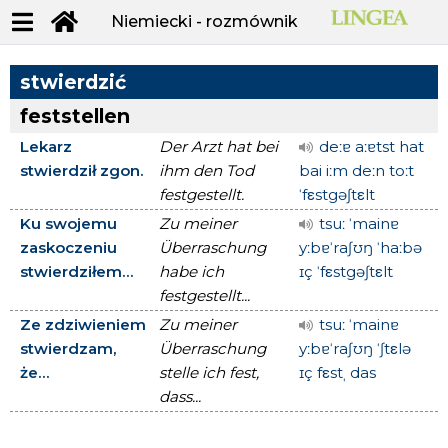
Niemiecki - rozmównik
stwierdzić
feststellen
Lekarz
Der Arzt hat bei
deːɐ aːɐtst hat
stwierdził zgon.
ihm den Tod
bai iːm deːn toːt
festgestellt.
ˈfεstgəʃtεlt
Ku swojemu
Zu meiner
tsuː ˈmainɐ
zaskoczeniu
Überraschung
yːbɐˈraʃʊŋ ˈhaːbə
stwierdziłem...
habe ich
ɪç ˈfεstgəʃtεlt
festgestellt...
Ze zdziwieniem
Zu meiner
tsuː ˈmainɐ
stwierdzam,
Überraschung
yːbɐˈraʃʊŋ ˈʃtεlə
że...
stelle ich fest,
ɪç fεstˌ das
dass...