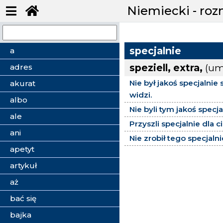
Niemiecki - ro
specjalnie
a
speziell, extra,
(um
adres
Nie był jakoś specjalnie
akurat
widzi.
albo
Nie byli tym jakoś specj
ale
Przyszli specjalnie dla c
ani
Nie zrobił tego specjalni
apetyt
artykuł
aż
bać się
bajka