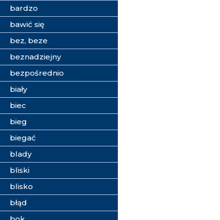
bardzo
bawić się
bez, beze
beznadziejny
bezpośrednio
biały
biec
bieg
biegać
blady
bliski
blisko
błąd
bok