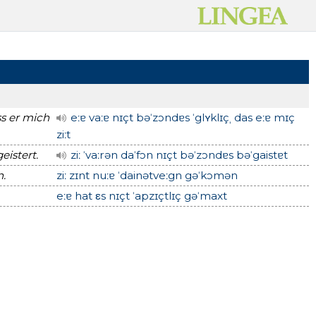
ss er mich
eːɐ vaːɐ nɪçt bəˈzɔndɐs ˈglʏklɪçˌ das eːɐ mɪç
ziːt
istert.
ziː ˈvaːrən daˈfɔn nɪçt bəˈzɔndɐs bəˈgaistɐt
.
ziː zɪnt nuːɐ ˈdainətveːgn gəˈkɔmən
eːɐ hat εs nɪçt ˈapzɪçtlɪç gəˈmaxt