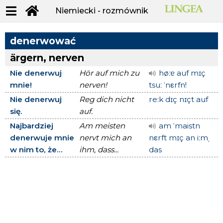
Niemiecki - rozmównik
denerwować
ärgern, nerven
Nie denerwuj
Hör auf mich zu
høːɐ auf mɪç
mnie!
nerven!
tsuː ˈnεrfn!
Nie denerwuj
Reg dich nicht
reːk dɪç nɪçt auf
się.
auf.
Najbardziej
Am meisten
am ˈmaistn
denerwuje mnie
nervt mich an
nεrft mɪç an iːmˌ
w nim to, że...
ihm, dass...
das