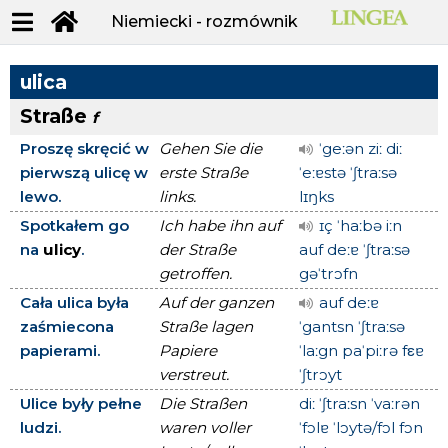
Niemiecki - rozmównik
ulica
Straße
f
Proszę skręcić w
Gehen Sie die
ˈgeːən ziː diː
pierwszą ulicę w
erste Straße
ˈeːɐstə ˈʃtraːsə
lewo.
links.
lɪŋks
Spotkałem go
Ich habe ihn auf
ɪç ˈhaːbə iːn
na
ulicy
.
der Straße
auf deːɐ ˈʃtraːsə
getroffen.
gəˈtrɔfn
Cała ulica była
Auf der ganzen
auf deːɐ
zaśmiecona
Straße lagen
ˈgantsn ˈʃtraːsə
papierami.
Papiere
ˈlaːgn paˈpiːrə fεɐ
verstreut.
ˈʃtrɔyt
Ulice były pełne
Die Straßen
diː ˈʃtraːsn ˈvaːrən
ludzi.
waren voller
ˈfɔlɐ ˈlɔytə/fɔl fɔn