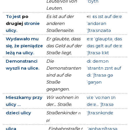
Leute/voll von
ˈlɔytn
Leuten.
To jest
po
Es ist auf der
εs ɪst auf deːɐ
drugiej
stronie
anderen
ˈandərən
ulicy.
Straßenseite.
ˈʃtraːsnzaitə
Wydawało mu
Er glaubte, dass
eːɐ ˈglauptəˌ das
się, że pieniądze
das Geld auf der
das gεlt auf deːɐ
leżą na ulicy.
Straße liegt.
ˈʃtraːsə liːkt
Demonstranci
Die
diː demɔn
wyszli na ulice.
Demonstranten
ˈstrantn zɪnt auf
sind auf die
diː ˈʃtraːsə gə
Straße
ˈgaŋən
gegangen.
Mieszkamy przy
Wir wohnen in
viːɐ ˈvoːnən ɪn
ulicy ...
der... Straße.
deːɐ... ˈʃtraːsə
dzieci ulicy
Straßenkinder
ˈʃtraːsnkɪndɐ
n
pl
ulica
Einbahnstraße
ˈainbaːnʃtraːsə
f