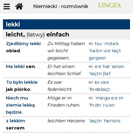
Niemiecki - rozmównik
lekki
leicht,
(łatwy)
einfach
Zjedliśmy lekki
Zu Mittag haben
tsuː ˈmɪtaːk
obiad
.
wir leicht
ˈhaːbn viːɐ laiçt
gegessen.
gəˈgəsn
Ma lekki
sen
.
Er hat einen
eːɐ hat ˈainən
leichten Schlaf.
ˈlaiçtn ʃlaːf
To było lekkie
Es war
εs vaːɐ
jak piórko
.
federleicht.
ˈfeːdɐlaiçt
Niech mu
Möge er in
ˈmøːgə eːɐ ɪn
ziemia lekką
Frieden ruhen.
ˈfriːdn ˈruːən
będzie.
z lekkim
leichten Herzens
ˈlaiçtn ˈhεrtsns
sercem