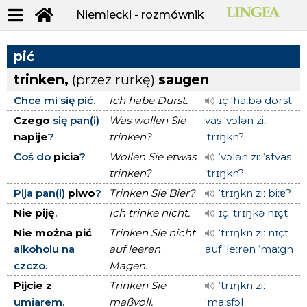
Niemiecki - rozmównik
pić
trinken,
(przez rurkę)
saugen
Chce mi się pić.
Ich habe Durst.
ɪç ˈhaːbə dʊrst
Czego
się pan(i)
Was wollen Sie
vas ˈvɔlən ziː
napije
?
trinken?
ˈtrɪŋkn?
Coś do
picia
?
Wollen Sie etwas
ˈvɔlən ziː ˈεtvas
trinken?
ˈtrɪŋkn?
Pija pan(i)
piwo
?
Trinken Sie Bier?
ˈtrɪŋkn ziː biːɐ?
Nie piję
.
Ich trinke nicht.
ɪç ˈtrɪŋkə nɪçt
Nie można pić
Trinken Sie nicht
ˈtrɪŋkn ziː nɪçt
alkoholu na
auf leeren
auf ˈleːrən ˈmaːgn
czczo.
Magen.
Pijcie z
Trinken Sie
ˈtrɪŋkn ziː
umiarem.
maßvoll.
ˈmaːsfɔl