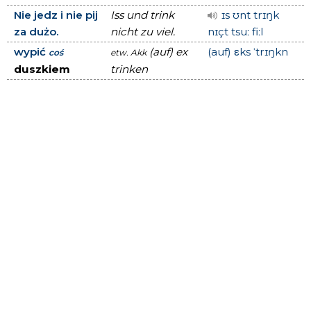
Nie jedz i nie pij
Iss und trink
ɪs ʊnt trɪŋk
za dużo.
nicht zu viel.
nɪçt tsuː fiːl
wypić
(auf) ex
(auf) εks ˈtrɪŋkn
coś
etw.
Akk
duszkiem
trinken