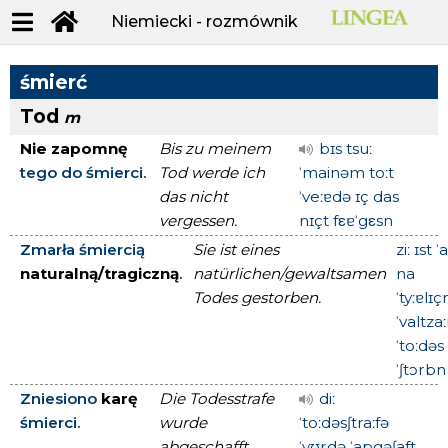
Niemiecki - rozmównik
śmierć
Tod
m
Nie zapomnę
Bis zu meinem
bɪs tsuː
tego do śmierci.
Tod werde ich
ˈmainəm toːt
das nicht
ˈveːɐdə ɪç das
vergessen.
nɪçt fεɐˈgεsn
Zmarła śmiercią
Sie ist eines
ziː ɪst 
naturalną/tragiczną
.
natürlichen/gewaltsamen
na
Todes gestorben.
ˈtyːɐlɪ
ˈvaltz
ˈtoːdəs
ˈʃtɔrbn
Zniesiono
karę
Die Todesstrafe
diː
śmierci.
wurde
ˈtoːdəsʃtraːfə
abgeschafft.
ˈvʊrdə ˈapgəʃaft