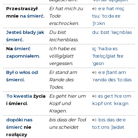
Przestraszył
Er hat mich zu
eːɐ hat mɪç
mnie
na śmierć.
Tode
tsuː ˈtoːdə εɐ
erschrocken.
ˈʃrɔkn
Jesteś blady jak
Du bist
duː bɪst ˈlaiçnblas
śmierć.
leichenblass.
Na
śmierć
Ich habe es
ɪç ˈhaːbə εs
zapomniałem.
völlig/glatt
ˈfœlɪç/glat fεɐ
vergessen.
ˈgεsn
Był o włos od
Er stand am
eːɐ ʃtant am
śmierci.
Rande des
ˈrandə dεs ˈtoːdəs
Todes.
To kwestia
życia
Es geht hier um
εs geːt hiːɐ ʊm
i śmierci
.
Kopf und
kɔpf ʊnt ˈkraːgn
Kragen.
dopóki nas
bis dass der Tod
bɪs das deːɐ
śmierć
nie
uns scheidet
toːt ʊns ˈʃaidət
rozłączy