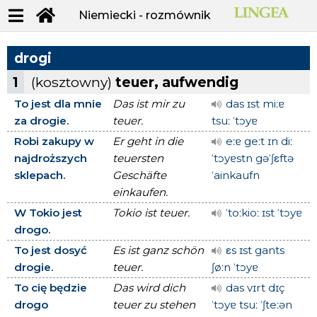
Niemiecki - rozmównik
drogi
1
(kosztowny)
teuer, aufwendig
To jest dla mnie
Das ist mir zu
das ɪst miːɐ
za drogie.
teuer.
tsuː ˈtɔyɐ
Robi zakupy w
Er geht in die
eːɐ geːt ɪn diː
najdroższych
teuersten
ˈtɔyɐstn gəˈʃεftə
sklepach.
Geschäfte
ˈainkaufn
einkaufen.
W Tokio jest
Tokio ist teuer.
ˈtoːkioː ɪst ˈtɔyɐ
drogo.
To jest dosyć
Es ist ganz schön
εs ɪst gants
drogie.
teuer.
ʃøːn ˈtɔyɐ
To cię będzie
Das wird dich
das vɪrt dɪç
drogo
teuer zu stehen
ˈtɔyɐ tsuː ˈʃteːən