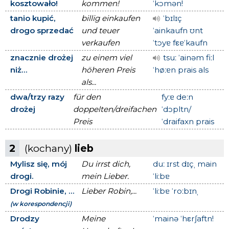
kosztowało!
kommen!
ˈkɔmən!
tanio kupić,
billig einkaufen
ˈbɪlɪç
drogo sprzedać
und teuer
ˈainkaufn ʊnt
verkaufen
ˈtɔyɐ fεɐˈkaufn
znacznie drożej
zu einem viel
tsuː ˈainəm fiːl
niż...
höheren Preis
ˈhøːɐn prais als
als...
dwa/trzy razy
für den
fyːɐ deːn
drożej
doppelten/dreifachen
ˈdɔpltn/
Preis
ˈdraifaxn prais
2
(kochany)
lieb
Mylisz się, mój
Du irrst dich,
duː ɪrst dɪçˌ main
drogi.
mein Lieber.
ˈliːbɐ
Drogi Robinie, ...
Lieber Robin,...
ˈliːbɐ ˈroːbɪnˌ
(w korespondencji)
Drodzy
Meine
ˈmainə ˈhεrʃaftn!