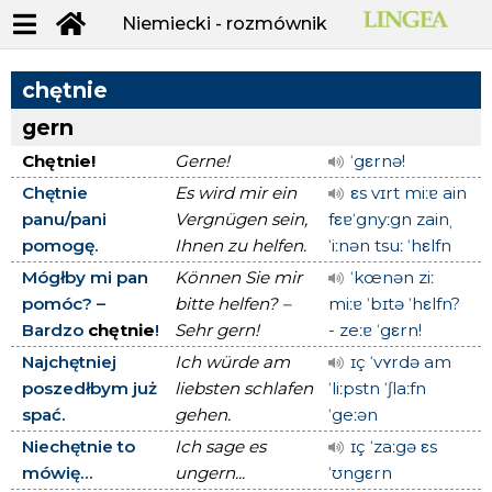
Niemiecki - rozmównik
chętnie
gern
Chętnie!
Gerne!
ˈgεrnə!
Chętnie
Es wird mir ein
εs vɪrt miːɐ ain
panu/pani
Vergnügen sein,
fεɐˈgnyːgn zainˌ
pomogę.
Ihnen zu helfen.
ˈiːnən tsuː ˈhεlfn
Mógłby mi pan
Können Sie mir
ˈkœnən ziː
pomóc? –
bitte helfen? –
miːɐ ˈbɪtə ˈhεlfn?
Bardzo
chętnie
!
Sehr gern!
- zeːɐ ˈgεrn!
Najchętniej
Ich würde am
ɪç ˈvʏrdə am
poszedłbym już
liebsten schlafen
ˈliːpstn ˈʃlaːfn
spać.
gehen.
ˈgeːən
Niechętnie to
Ich sage es
ɪç ˈzaːgə εs
mówię...
ungern...
ˈʊngεrn