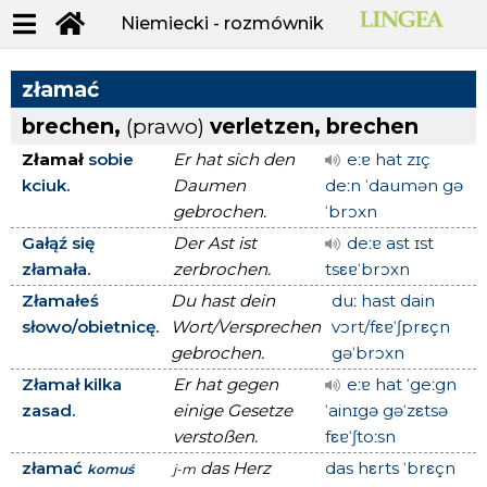
Niemiecki - rozmównik
złamać
brechen,
(prawo)
verletzen, brechen
Złamał
sobie
Er hat sich den
eːɐ hat zɪç
kciuk.
Daumen
deːn ˈdaumən gə
gebrochen.
ˈbrɔxn
Gałąź się
Der Ast ist
deːɐ ast ɪst
złamała.
zerbrochen.
tsεɐˈbrɔxn
Złamałeś
Du hast dein
duː hast dain
słowo/obietnicę.
Wort/Versprechen
vɔrt/fεɐˈʃprεçn
gebrochen.
gəˈbrɔxn
Złamał kilka
Er hat gegen
eːɐ hat ˈgeːgn
zasad.
einige Gesetze
ˈainɪgə gəˈzεtsə
verstoßen.
fεɐˈʃtoːsn
złamać
das Herz
das hεrts ˈbrεçn
komuś
j-m