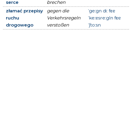
serce
brechen
złamać przepisy
gegen die
ˈgeːgn diː fεɐ
ruchu
Verkehrsregeln
ˈkeːɐsreːgln fεɐ
drogowego
verstoßen
ˈʃtoːsn