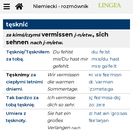
Niemiecki - rozmównik
tęsknić
vermissen
, sich
za kimś/czymś
j-n/etw.
sehnen
nach j-m/etw.
Tęsknię/Tęskniłem
Du fehlst
duː feːlst
za tobą.
mir/Du hast mir
miːɐ/duː hast
gefehlt.
miːɐ gəˈfeːlt
Tęsknimy
za
Wir vermissen
viːɐ fεɐˈmɪsn
ciepłymi letnimi
die warmen
diː ˈvarmən
dniami.
Sommertage.
ˈzɔmɐtaːgə
Tak bardzo za
Ich vermisse
ɪç fεɐˈmɪsə dɪç
tobą tęsknię.
dich so sehr.
zoː zeːɐ
Umiera z
Sie hat ein
ziː hat ain ˈgroːsəs
tęsknoty.
großes
fεɐˈlaŋən
Verlangen
nach