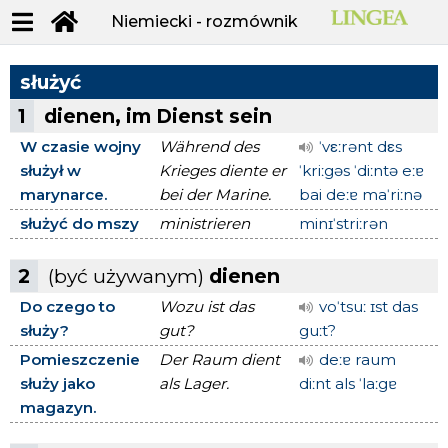
Niemiecki - rozmównik
służyć
1
dienen, im Dienst sein
W czasie wojny
Während des
ˈvεːrənt dεs
służył w
Krieges diente er
ˈkriːgəs ˈdiːntə eːɐ
marynarce.
bei der Marine.
bai deːɐ maˈriːnə
służyć do mszy
ministrieren
minɪˈstriːrən
2
(być używanym)
dienen
Do czego to
Wozu ist das
voˈtsuː ɪst das
służy?
gut?
guːt?
Pomieszczenie
Der Raum dient
deːɐ raum
służy jako
als Lager.
diːnt als ˈlaːgɐ
magazyn.