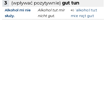
3
(wpływać pozytywnie)
gut tun
Alkohol mi nie
Alkohol tut mir
ˈalkohoːl tuːt
służy.
nicht gut.
miːɐ nɪçt guːt