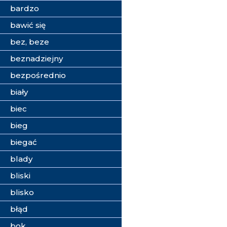
bardzo
bawić się
bez, beze
beznadziejny
bezpośrednio
biały
biec
bieg
biegać
blady
bliski
blisko
błąd
bok