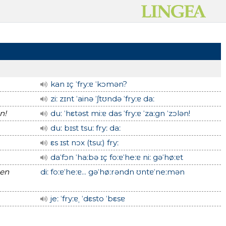
kan ɪç ˈfryːɐ ˈkɔmən?
ziː zɪnt ˈainə ˈʃtʊndə ˈfryːɐ daː
n!
duː ˈhεtəst miːɐ das ˈfryːɐ ˈzaːgn ˈzɔlən!
duː bɪst tsuː fryː daː
εs ɪst nɔx (tsuː) fryː
daˈfɔn ˈhaːbə ɪç foːɐˈheːɐ niː gəˈhøːɐt
men
diː foːɐˈheːɐ... gəˈhøːrəndn ʊntɐˈneːmən
jeː ˈfryːɐˌ ˈdεsto ˈbεsɐ