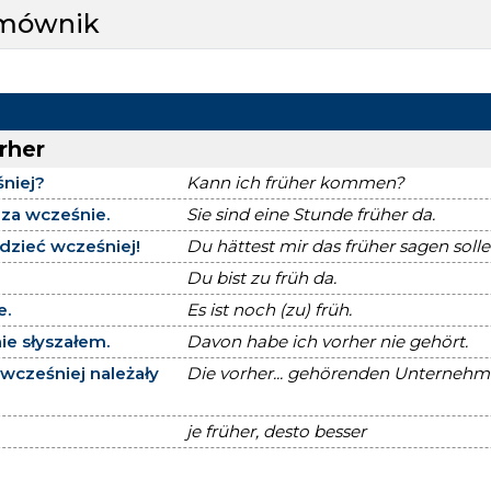
zmównik
rher
niej?
Kann ich früher kommen?
) za wcześnie.
Sie sind eine Stunde früher da.
dzieć wcześniej!
Du hättest mir das früher sagen solle
Du bist zu früh da.
e.
Es ist noch (zu) früh.
ie słyszałem.
Davon habe ich vorher nie gehört.
 wcześniej należały
Die vorher... gehörenden Unterneh
je früher, desto besser