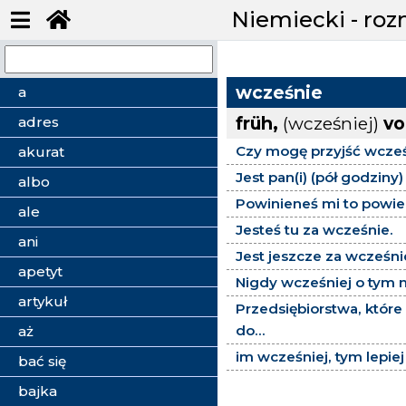
Niemiecki - ro
wcześnie
a
früh,
(wcześniej)
vo
adres
Czy mogę przyjść wcześ
akurat
Jest pan(i) (pół godziny
albo
Powinieneś mi to powie
ale
Jesteś tu za wcześnie.
ani
Jest jeszcze za wcześni
apetyt
Nigdy wcześniej o tym n
artykuł
Przedsiębiorstwa, które
do...
aż
im wcześniej, tym lepiej
bać się
bajka