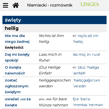
Niemiecki - rozmównik
święty
heilig
Nie ma dla
Nichts ist ihm
nɪçts ɪst iːm
niego żadnej
heilig.
ˈhailɪç
świętości
.
Daj mi święty
Lass mich in
las mɪç ɪn ˈruːə!
spokój!
Ruhe!
O święta
(Du) Heilige
(duː) ˈhailigə
naiwności!
Einfalt!
ˈainfalt!
zostać
heiliggesprochen
ˈhailɪçgəʃprɔxn
ogłoszonym
werden
ˈveːɐdn
świętym
uważać
za
für bare
fyːɐ ˈbaːrə
coś
etw.
Akk
ˈmʏntsə ˈneːmən
święte
Münze nehmen