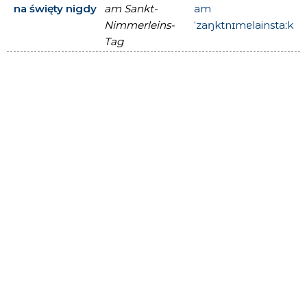
na święty nigdy
am Sankt-
am
Nimmerleins-
ˈzaŋktnɪmɐlainstaːk
Tag